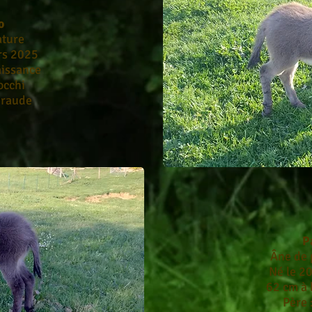
o
ature
rs 2025
aissance
occhi
eraude
P
Âne de p
Né le 2
62 cm à 
Père 