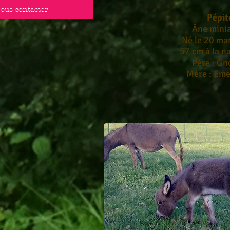
ous contacter
Pépit
Âne mini
Né le 20 ma
57 cm à la n
Père : Gn
Mère : Em