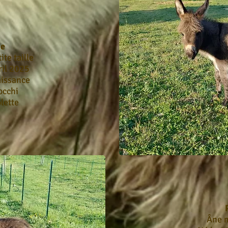
ne
te taille
ril 2025
aissance
occhi
lette
Âne m