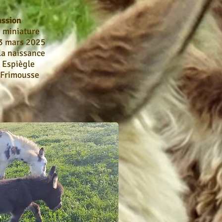
ssion
 miniature
23 mars 2025
la naissance
: Espiègle
 Frimousse