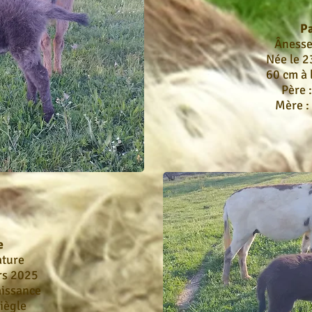
Pa
Ânesse
Née le 
60 cm à 
Père 
Mère :
e
ature
rs 2025
aissance
iègle