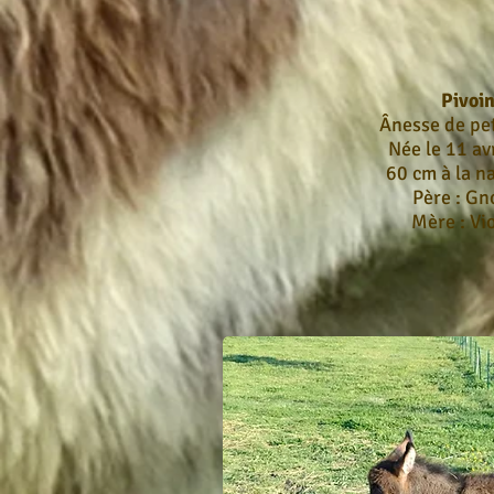
Pivoi
Ânesse de peti
Née le 11 av
60 cm à la n
Père : Gn
Mère : Vio