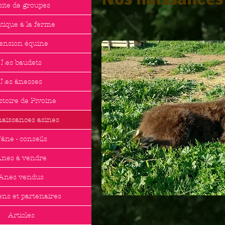
site de groupes
tique à la ferme
ension équine
Les baudets
Les ânesses
stoire de Pivoine
naissances asines
'âne - conseils
nes à vendre
Anes vendus
ens et partenaires
Articles