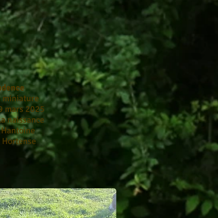
udence
 miniature
19 mars 2025
la naissance
: Hantoine
: Hortense