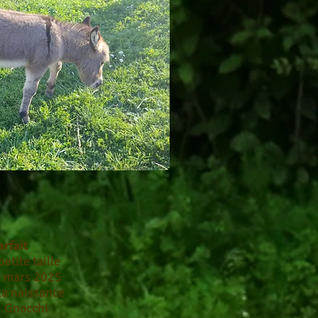
arfait
etite taille
0 mars 2025
la naissance
: Gnocchi