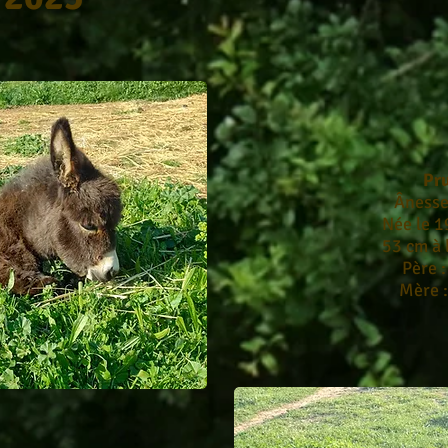
Pr
Ânesse
Née le 
53 cm à 
Père 
Mère 