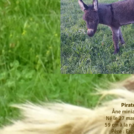
Pirat
Âne mini
Né le 27 ma
59 cm à la n
Père : Esp