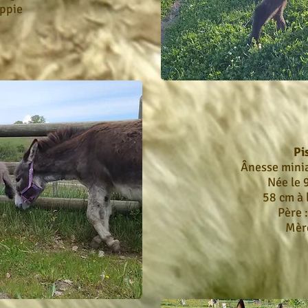
ippie
Pi
Ânesse mini
Née le 
58 cm à 
Père 
Mère