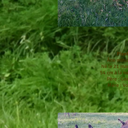
Pixe
Âne mini
Né le 21 ma
54 cm à la n
Père : Gn
Mère : V