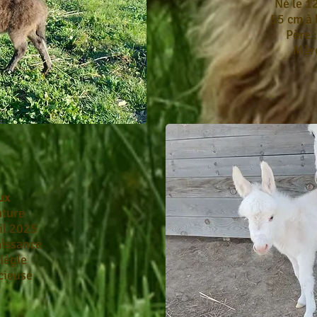
Né le 1
55 cm à 
Père 
Mère
ux
ature
il 2025
aissance
iègle
cieuse