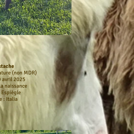
stache
ature (non MDR)
9 avril 2025
la naissance
: Espiègle
 : Italia