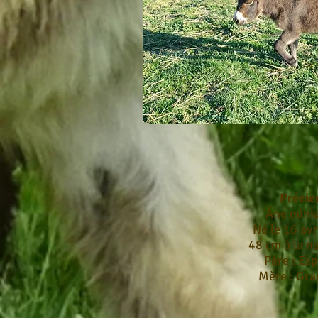
Précie
Âne mini
Né le 16 avr
48 cm à la n
Père : Esp
Mère : Gra