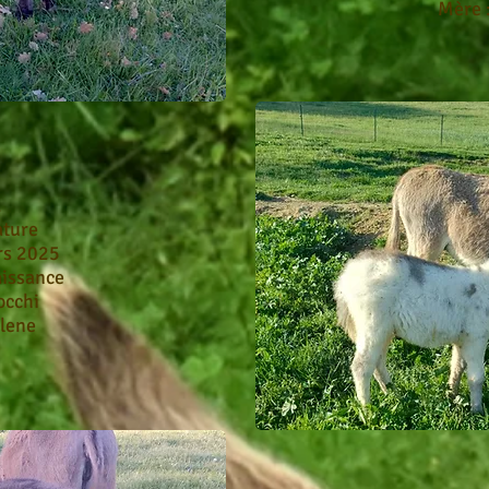
Mère 
l
ature
rs 2025
aissance
occhi
olene