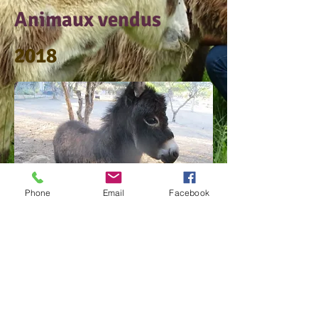
Animaux vendus
2018
Phone
Email
Facebook
Hypnose
Ânesse miniature
Née le 22 août 2017
55 cm à la naissance
Père : Espiègle
Mère : Emeraude